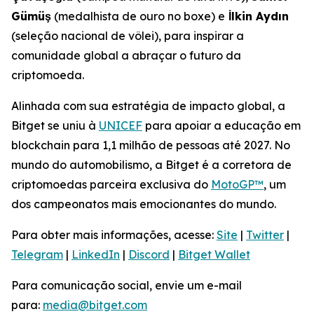
Gümüş
(medalhista de ouro no boxe) e
İlkin Aydın
(seleção nacional de vôlei), para inspirar a
comunidade global a abraçar o futuro da
criptomoeda.
Alinhada com sua estratégia de impacto global, a
Bitget se uniu à
UNICEF
para apoiar a educação em
blockchain para 1,1 milhão de pessoas até 2027. No
mundo do automobilismo, a Bitget é a corretora de
criptomoedas parceira exclusiva do
MotoGP™
, um
dos campeonatos mais emocionantes do mundo.
Para obter mais informações, acesse:
Site
|
Twitter
|
Telegram
|
LinkedIn
|
Discord
|
Bitget Wallet
Para comunicação social, envie um e-mail
para:
media@bitget.com