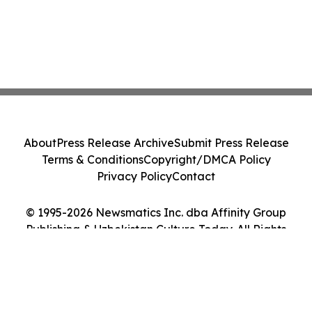
About
Press Release Archive
Submit Press Release
Terms & Conditions
Copyright/DMCA Policy
Privacy Policy
Contact
© 1995-2026 Newsmatics Inc. dba Affinity Group
Publishing & Uzbekistan Culture Today. All Rights
Reserved.
Cookie Settings / Your Privacy Choices