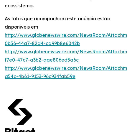
ecossistema.
As fotos que acompanham este anúncio estão
disponíveis em
http://www.globenewswire.com/NewsRoom/Attachme
0b56-44a7-82d4-ca99b8e6042b
http://www.globenewswire.com/NewsRoom/Attachme
f7e0-47c7-a3b2-aae806ed5a6c
http://www.globenewswire.com/NewsRoom/Attachme
a54c-4b61-9153-96c934fab59e