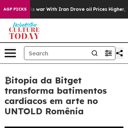
’t
As war With Iran Drove oil Prices Higher, Trump Ga
AGP PICKS
₿itopia da Bitget
transforma batimentos
cardíacos em arte no
UNTOLD Romênia