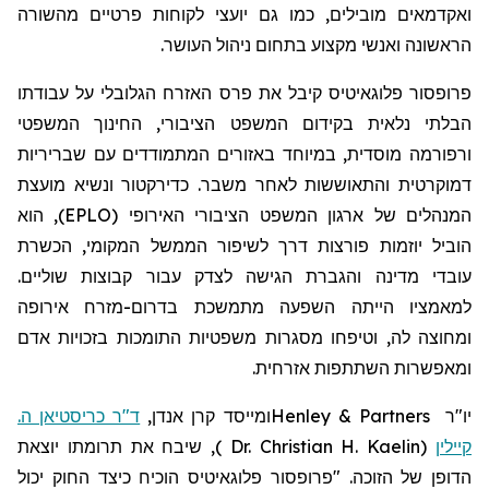
ואקדמאים מובילים, כמו גם יועצי לקוחות פרטיים מהשורה
הראשונה ואנשי מקצוע בתחום ניהול העושר.
פרופסור
פלוגאיטיס
קיבל את פרס האזרח הגלובלי על עבודתו
הבלתי נלאית בקידום המשפט הציבורי, החינוך המשפטי
ורפורמה מוסדית, במיוחד באזורים המתמודדים עם שבריריות
דמוקרטית והתאוששות לאחר משבר. כדירקטור ונשיא מועצת
המנהלים של ארגון המשפט הציבורי האירופי (EPLO), הוא
הוביל יוזמות פורצות דרך לשיפור הממשל המקומי, הכשרת
עובדי מדינה והגברת הגישה לצדק עבור קבוצות שוליים.
למאמציו הייתה השפעה מתמשכת בדרום-מזרח אירופה
ומחוצה לה, וטיפחו מסגרות משפטיות התומכות בזכויות אדם
ומאפשרות השתתפות אזרחית.
יו"ר
Henley & Partners
ומייסד קרן אנדן,
ד"ר כריסטיאן ה.
קיילין
(
Dr. Christian H. Kaelin
)
,
שיבח את תרומתו יוצאת
הדופן של הזוכה. "פרופסור
פלוגאיטיס
הוכיח כיצד החוק יכול