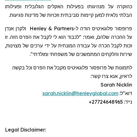
כהוקרה על מנהיגותו בפעילות האקלים הגלובלית ופעילותו
הבלתי נלאית למען קיימות סביבתית וזכויות של מדינות פגיעות.
פרופסור
פלוגאיטיס
הודה
ל-
Henley & Partners
ולקרן אנדן
על ההכרה שלהם, ואמר: "לכבוד הוא לי לקבל את הפרס הזה. זו
זכות לקבל הכרה על עבודה המונחית על ידי ערכים של מצוינות,
שירות והלקחים המתמשכים של משפחתי ומולדתי".
לתמונות של פרופסור
פלוגאיטיס
מקבל את הפרס וכל בקשה
לראיון, אנא צרו קשר:
Sarah Nicklin
דוא"ל:
sarah.nicklin@henleyglobal.com
נייד:
+27724648965
Legal Disclaimer: