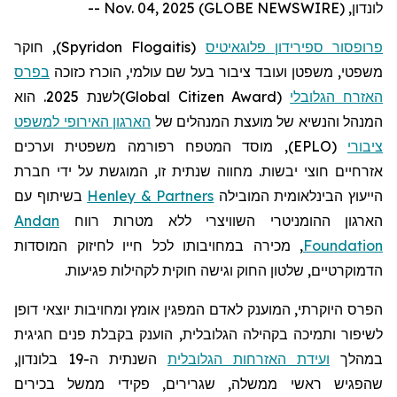
לונדון, Nov. 04, 2025 (GLOBE NEWSWIRE) --
פרופסור ספירידון פלוגאיטיס
(
Spyridon Flogaitis
)
, חוקר
משפטי, משפטן ועובד ציבור בעל שם עולמי, הוכרז כזוכה
בפרס
האזרח הגלובלי
(
Global Citizen Award
)
לשנת 2025. הוא
המנהל והנשיא של מועצת המנהלים של
הארגון האירופי למשפט
ציבורי
(EPLO), מוסד המטפח רפורמה משפטית וערכים
אזרחיים חוצי יבשות. מחווה שנתית זו, המוגשת על ידי חברת
הייעוץ הבינלאומית המובילה
Henley & Partners
בשיתוף עם
הארגון ההומניטרי השוויצרי ללא מטרות רווח
Andan
Foundation
, מכירה במחויבותו לכל חייו לחיזוק המוסדות
הדמוקרטיים, שלטון החוק וגישה חוקית לקהילות פגיעות.
הפרס היוקרתי, המוענק לאדם המפגין אומץ ומחויבות יוצאי דופן
לשיפור ותמיכה בקהילה הגלובלית, הוענק בקבלת פנים חגיגית
במהלך
ועידת האזרחות הגלובלית
השנתית ה-19 בלונדון,
שהפגיש ראשי ממשלה, שגרירים, פקידי ממשל בכירים