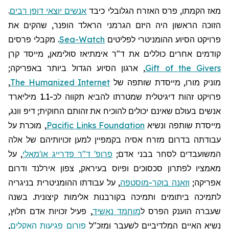
מאז הקמתו, פרס האזרח הגלובלי כיבד
אנשים יוצאי דופן רבים
.
הזוכה הראשון היה היזם הגרמני
הראלד
הופנר
, שהקים את
פרויקט הסיוע ההומניטרי לפליטים
Sea-Watch
. מקבלי פרסים
קודמים אחרים כוללים את ד"ר
אימתיאז
סולימאן, מייסד קרן
Gift of the Givers
, ארגון הסיוע הגדול ביותר באפריקה;
מוניק
מורו, מייסדת שותפה של
The Humanized Internet
,
פרויקט זהות דיגיטלית שמטרתו להביא תקווה לכ-1.1 מיליארד
אנשים בעולם שאינם יכולים להוכיח את זהותם החוקית; דיפ
וונג
,
מייסדת שותפה ונשיא
Pacific Links Foundation
, מוכרת על
עבודתה בדרום מזרח אסיה בקמפיין למען זכויותיהם של אלה
המשועבדים לסחר בבני אדם;
פרופ' ד"ר פדרייג או'מאלי
, על
מאמציו לפתרון סכסוכים ופיוס בעיראק, צפון אירלנד ודרום
אפריקה;
וזאנה בוקר-מוסטפה
, על עבודתו ההומניטרית בניגריה
לתמיכה ביתומים ותמיכה בקורבנות אלימות קיצונית. בשנה
שעברה הוענק הפרס ל
מוחמד נאשיד
, פעיל זכויות אדם חלוץ,
נשיא האיים המלדיביים לשעבר
ומזכ"ל
פורום פגיעות האקלים
,