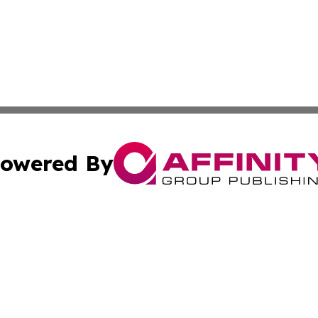
owered By
ubmit Press Release
Terms & Conditions
Copyright/DMCA
nc. dba Affinity Group Publishing & Uzbekistan Culture To
Cookie Settings / Your Privacy Choices