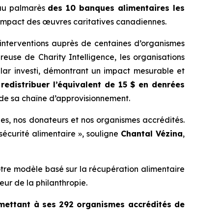
 au palmarès
des 10 banques alimentaires les
’impact des œuvres caritatives canadiennes.
 interventions auprès de centaines d’organismes
oureuse de
Charity Intelligence
, les organisations
llar investi, démontrant un impact mesurable et
edistribuer l’équivalent de 15 $ en denrées
é de sa chaîne d’approvisionnement.
es, nos donateurs et nos organismes accrédités.
sécurité alimentaire », souligne
Chantal Vézina
,
otre modèle basé sur la récupération alimentaire
teur de la philanthropie.
rmettant à ses 292 organismes accrédités de