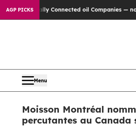
e Politically Connected oil Companies — not Tax
AGP PICKS
Menu
Moisson Montréal nommée
percutantes au Canada s