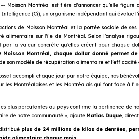
Moisson Montréal est fière d’annoncer qu’elle figure
 Intelligence (Ci)
, un organisme indépendant qui évalue l
 actions de Moisson Montréal et la portée sociale de ses
 alimentaire sur l’île de Montréal. Selon l’analyse rig
 par la valeur concrète qu’elles créent pour chaque do
z Moisson Montréal, chaque dollar donné permet de r
e de son modèle de récupération alimentaire et l’efficacit
ossal accompli chaque jour par notre équipe, nos bénévol
r les Montréalaises et les Montréalais qui font face à l’in
les plus percutantes au pays confirme la pertinence de n
ntaire de notre communauté », ajoute
Matias Duque
, direc
distribué
plus de 24 millions de kilos de denrées, pe
’aide alimentaire chaque mois
.