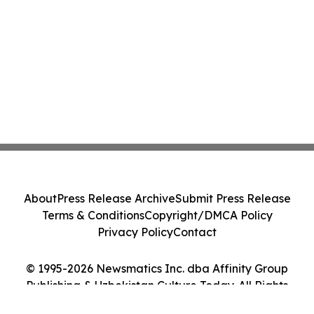
About
Press Release Archive
Submit Press Release
Terms & Conditions
Copyright/DMCA Policy
Privacy Policy
Contact
© 1995-2026 Newsmatics Inc. dba Affinity Group
Publishing & Uzbekistan Culture Today. All Rights
Reserved.