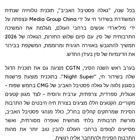
בכל שנה, "גאלה פסטיבל האביב", תוכנית טלוויזיה שנתית
המשודרת בשידור חי על ידי
China
Media Group ונצפתה על
ידי מיליארדי אנשים ברחבי העולם, מגלמת את המשיכה
התרבותית של סין. עם סיום שלוש החזרות, הגאלה של 2026
תמשיך להתגבש באווירה חגיגית ומרוממת, המשקפת בבירור
את הדינמיות של סין בעידן החדש.
בערב ראש השנה הסיני, CGTN
מציגה
גם את תוכנית הדגל
שלה בשידור חי
, "
Super
Night
".
ב
תוכנית
מוצעת
פרשנות
בסגנון נלווה על גאלה פסטיבל האביב של
CMG
בחמש שפות -
אנגלית, ספרדית, צרפתית, ערבית ורוסית - לצד מגוון קטעים
מקוריים
. הקטעים הללו
מציגים בצורת חיה
היבטים של התרבות
הסינית שמרתקים קהלים בחו"ל, כולל מנהגי פסטיבל האביב,
מורשת תרבותית בלתי מוחשית ואופרה מסורתית,
ואשר
מסייעים
לצופים ברחבי העולם להבין טוב יותר את מהות
התרבות הסינית ולהתחבר אליה רגשית.