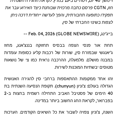
ויימשך 40 יום, ויסתיים ב-13 במרץ. לקראת ההגירה השנתית
הזו, CGTN
פרסם
כתבה מרכזית שבוחנת כיצד האירוע עבר את
תפקידו כתופע
ה תחבורתית
, והפך לעדשה ייחודית דרכה ניתן
לצפות בשינוי החברתי של סין.
בייג'ינג, Feb. 04, 2026 (GLOBE NEWSWIRE) --
תחת אור פנסי הצפה בבסיס תחזוקה
בננצ'אנג
, מחוז
ג'יאנגשי
שבמזרח סין, שורות של רכבות קליע כסופות עומדות
במבנה מושלם. מלמעלה, ההרכבה נראית כמו צי של נושאות
מטוסים יבשתיות המוכנות לשירות.
זהו אחד
ממקומות ההתאספות
ברחבי סין להגירה האנושית
הגדולה בעולם:
צ'וניון
(
chunyun
)
. תקופת הנסיעה השנתית בת
40 הימים של פסטיבל האביב
התחילה
רשמית בחצות ב-2
בפברואר, לקראת החג החשוב ביותר במדינה.
השנה,
צ'וניון
צפויה לשבור את כל השיאים הקודמים. הערכות