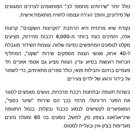
כולל יותר "שירותים מחממי לב" המותאמים לצרכים המגוונים
של מיליונים, והופך הגירה עצומה לחוויה מותאמת אישית.
נקודת שיא מרכזית היא הרחבת "הקרונות השקטים". קרונות
אלה, הזמינים כעת ביותר מ-8,000 רכבות מהירות, מציעים
מקלט לנוסעים המחפשים נסיעה שלווה. עוצמת השידור מוגבלת
ל-40 אחוז, ואנשי הצוות מספקים שירות "שקט", המחליף
הכרזות רועשות בסיוע עדין. הצוות מציע גם אטמי אוזניים חד
פעמיים בחינם וחבילות
פנאי
, כולל ספר
ים מתאימים
, כדי לשמור
על בידור ורוגע של ילדים צעירים.
בשדות תעופה ובתחנות רכבת מרכזיות, נעשים מאמצים לסגור
את הפער הדיגיטלי. מרכזי בכך הם שירותי "שיער כסוף",
המאפשרים לקשישים לנסוע בכבוד ובקלות. בנמל התעופה
שיג'יאג'ואנג
בצפון סין, למשל, נוסעים בני 80 ומעלה נהנים
מעדיפות בצ'ק-אין ובעלייה למטוס.