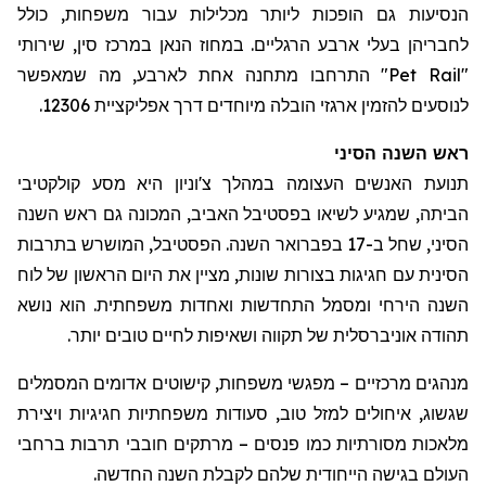
הנסיעות גם הופכות ליותר מכלילות עבור משפחות, כולל
ל
חבריהן בעלי ארבע הרגליים. במחוז
הנאן
במרכז סין, שירותי
"
Pet Rail
" התרחבו מתחנה אחת לארבע, מה שמאפשר
לנוסעים להזמין ארגזי הובלה מיוחדים דרך אפליקציית 12306.
ראש השנה הסיני
תנועת האנשים העצומה במהלך
צ'וניון
היא מסע קולקטיבי
הביתה, שמגיע לשיאו בפסטיבל האביב, המכונה גם ראש השנה
הסיני, שחל ב-17 בפברואר השנה. הפסטיבל, המושרש בתרבות
הסינית עם חגיגות בצורות שונות, מציין את היום הראשון של לוח
השנה הירחי ומסמל התחדשות ואחדות משפחתית. הוא נושא
תהודה אוניברסלית של תקווה ושאיפות לחיים טובים יותר.
מנהגים מרכזיים – מפגשי משפחות, קישוטים אדומים המסמלים
שגשוג, איחולים למזל טוב, סעודות משפחתיות חגיגיות ויצירת
מלאכות מסורתיות כמו פנסים – מרתקים חובבי תרבות ברחבי
העולם בגישה הייחודית שלהם לקבלת השנה החדשה.