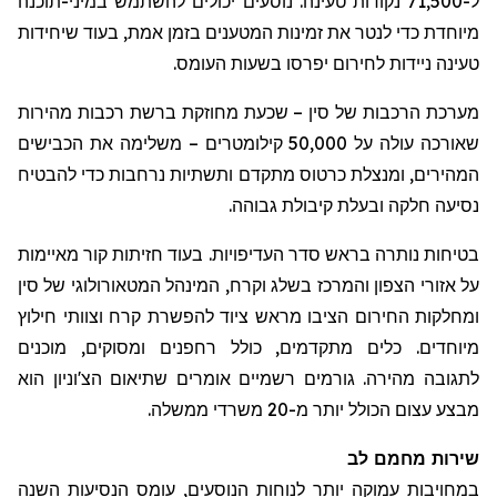
ל-71,500 נקודות טעינה. נוסעים יכולים להשתמש במיני-תוכנה
מיוחדת כדי
לנטר
את זמינות המטענים בזמן אמת, בעוד שיחידות
טעינה ניידות לחירום
יפרסו
בשעות העומס.
מערכת הרכבות של סין – שכעת מחוזקת ברשת רכבות מהירות
שאורכה עולה על 50,000 קילומטרים – משלימה את הכבישים
המהירים, ומנצלת כרטוס מתקדם ותשתיות נרחבות כדי להבטיח
נסיעה חלקה ובעלת קיבולת גבוהה.
בטיחות נותרה בראש סדר העדיפויות. בעוד חזיתות קור מאיימות
על אזורי הצפון והמרכז בשלג וקרח,
המינהל
המטאורולוגי של סין
ומחלקות החירום הציבו מראש ציוד להפשרת קרח וצוותי חילוץ
מיוחדים. כלים מתקדמים, כולל
רחפנים
ומסוקים, מוכנים
לתגובה מהירה. גורמים רשמיים אומרים שתיאום
הצ'וניון
הוא
מבצע עצום הכולל יותר מ-20 משרדי ממשלה.
שירות מחמם לב
במחויבות עמוקה יותר לנוחות הנוסעים, עומס הנסיעות השנה