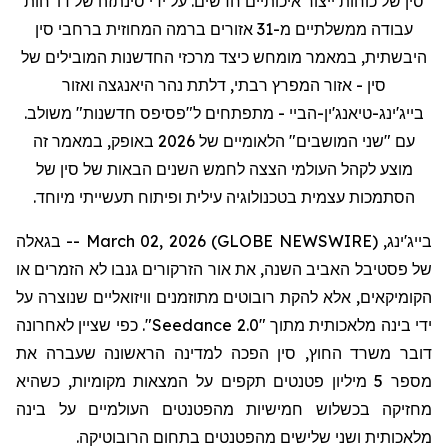
סין של כוחות ייצור איכותיים חדשים. על ידי סינתזה של דו
"
חות
עבודה ממשלתיים מ-31 אזורים ברמה המחוזית ברחבי סין
היבשתית,
ב
מאמר
מומחש
כיצד מרכזי החדשנות המובילים של
סין - אזור המפרץ רבתי, דלתת נהר
היאנגצה
ואזור
בייג'ינג-
טיאנג'ין
-
הביי
- מתפתחים ל"פסיפס חדשנות" משולב.
עם "שני המושבים" הלאומיים של 2026 באופק,
ב
מאמר זה
מוצע
לקהל העולמי הצצה לחמש השנים הבאות של סין של
הסתמכות עצמית בטכנולוגיה עילית ופיתוח תעשייתי מיוחד.
בייג'ינג, March 02, 2026 (GLOBE NEWSWIRE) -- בגאלה
של פסטיבל האביב השנה, את אור הזרקורים גנבו לא הזמרים או
הקומיקאים, אלא להקת רובוטים
מתוזמנים וויזואליים
שנוצרה על
ידי בינה מלאכותית מתוך "
Seedance 2.0
". כפי שציין לאחרונה
דובר משרד החוץ, סין הפכה למדינה הראשונה שעברה את
מספר 5 מיליון פטנטים
תקפים
על המצאות מקומיות, כשהיא
מחזיקה בכשלוש חמישיות מ
ה
פטנטי
ם העולמיים על
בינה
מלאכותית ושני שלישים
מהפטנטים
בתחום הרובוטיקה.