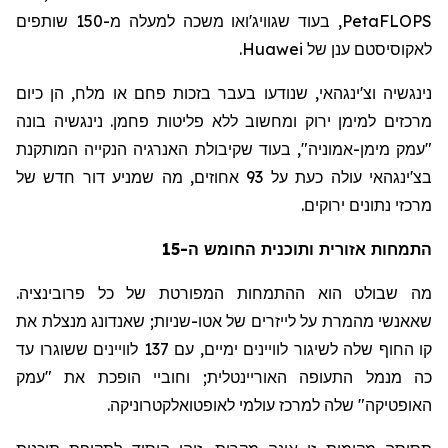
PetaFLOPS
, בעוד
שגוויג'ואו
משכה למעלה מ-150 שותפים
לאקוסיסטם
ענן של
Huawei
.
נינגשיה
וצ'ינגהאי
, שנודעו בעבר בזכות פחם או מלח, הן כיום
מרכזים למימן ירוק ומחשוב ללא פליטות פחמן.
נינגשיה
בונה
"עמק מימן-אמוניה", בעוד שקיבולת האנרגיה הנקייה המותקנת
בצ'ינגהאי
עולה כעת על 93 אחוזים, מה שמניע דור חדש של
מרכזי נתונים ירוקים.
התמחות אזורית ותוכנית החומש ה-15
מה שבולט הוא ההתמחות המפורטת של כל פרובינציה.
שאאנשי
מהמרת על לייזרים
של
אטו-
שניות
;
שאנדונג
מנצלת את
קו החוף שלה לשיגור לוויינים ימיים, עם 137 לוויינים ששוגרו עד
כה מנמל
התעופה
האוריינטלית
;
וחוביי
הופכת את "עמק
האופטיקה" שלה למרכז עולמי
לאופטואלקטרוניקה
.