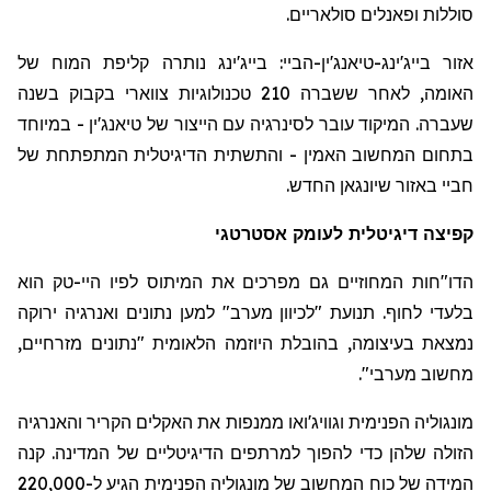
סוללות ופאנלים סולאריים.
אזור בייג'ינג-
טיאנג'ין
-
הביי
: בייג'ינג נותרה קליפת המוח של
האומה, לאחר ששברה 210 טכנולוגיות צווארי בקבוק בשנה
שעברה. המיקוד עובר לסינרגיה עם הייצור של
טיאנג'ין
- במיוחד
בתחום המחשוב האמין - והתשתית הדיגיטלית המתפתחת של
חביי באזור
שיונגאן
החדש.
קפיצה דיגיטלית
ל
עומק אסטרטגי
הדו
"
חות המחוזיים גם מפרכים את המיתוס לפיו היי-טק הוא
בלעדי לחוף. תנועת "לכיוון מערב" למען נתונים ואנרגיה ירוקה
נמצאת בעיצומה, בהובלת היוזמה הלאומית "נתונים מזרחיים,
מחשוב מערבי".
מונגוליה הפנימית
וגוויג'ואו
ממנפות את האקלים הקריר והאנרגיה
הזולה שלהן כדי להפוך למרתפים הדיגיטליים של המדינה. קנה
המידה של כוח המחשוב של מונגוליה הפנימית הגיע ל-220,000