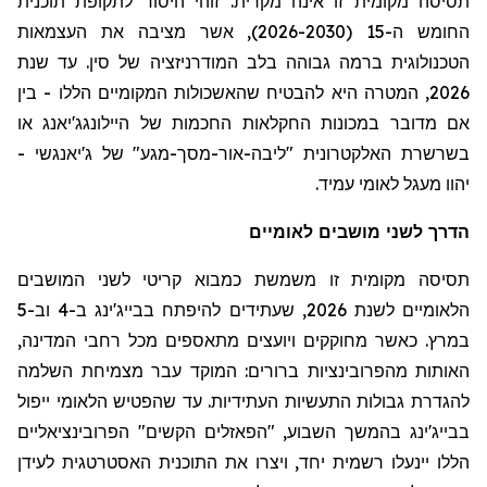
תסיסה מקומית זו אינה מקרית. זוהי היסוד לתקופת תוכנית
החומש ה-15 (2026-2030), אשר מציבה את העצמאות
הטכנולוגית ברמה גבוהה בלב המודרניזציה של סין. עד שנת
2026, המטרה היא להבטיח שהאשכולות המקומיים הללו - בין
אם מדובר במכונות החקלאות החכמות של
היילונגג'יאנג
או
בשרשרת האלקטרונית "ליבה-אור-מסך-מגע" של
ג'יאנגשי
-
יהוו מעגל לאומי עמיד.
הדרך לשני מושבים לאומיים
תסיסה מקומית זו משמשת כמבוא קריטי לשני המושבים
הלאומיים לשנת 2026, שעתידים להיפתח בבייג'ינג ב-4 וב-5
במרץ. כאשר מחוקקים ויועצים מתאספים מכל רחבי המדינה,
האותות מהפרובינציות ברורים: המוקד עבר מצמיחת השלמה
להגדרת גבולות התעשיות העתידיות. עד שהפטיש הלאומי ייפול
בבייג'ינג בהמשך השבוע, "הפאזלים הקשים" הפרובינציאליים
הללו יינעלו רשמית יחד, ויצרו את התוכנית האסטרטגית לעידן