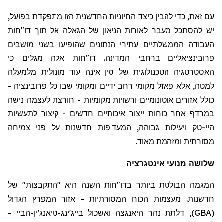
עם זאת, כדי להבין כיצד
ה
חיוניות החדשנ
ית
הזו מתפקדת בפועל,
יש להסתכל מעבר לאורות הניאון של ה
גאלה
אל תוך דו
"
חות
העבודה הממשלתיים עתירי הנתונים שהופיעו בשני מושבים
פרובינציאליים ברחבי המדינה. דו
"
חות אלה מגלים כי
האסטרטגיה הטכנולוגית של סין אינה עוד מונולית מלמעלה
למטה, אלא פאזל
מקומי רחב ידיים ומקומי
שבו כל פרובינציה -
כולל אזורים אוטונומיים ורשויות מקומיות - חורצת לעצמה נישה
במרדף אחר כוחות ייצור איכותיים חדשים - קיצור לתעשיות
היי-טק ויעילות גבוהה, המעדיפות חדשנות על פני צמיחה
מסורתית ומזהמת מאוד.
שלושה מנועי אינטגרציה
המגמה הבולטת ביותר בדו
"
חות השנה היא "התקבצות" של
חדשנות. מעצמות הכוח המסורתיות - אזור המפרץ הגדול
(
GBA
), דלתת נהר
היאנגצה
ואשכול בייג'ינג-
טיאנג'ין
-
הביי
-