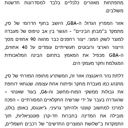
מתפתחות מאזורים כלכליים בלבד למסדרונות חדשנות
משולבים.
אזור המפרץ הגדול: ה-
GBA
, היושב בחוף הדרומי של סין,
מתמקד ב"מבחן הביניים" - הגשר בין אב טיפוס של מעבדה
למוצר לשוק המוני. ייצור
רחפנים
כבר מהווה 90 אחוזים מסך
הייצור הארצי ורובוטים תעשייתיים עומדים על 40 אחוזים,
ה-
GBA
מכפיל את המאמץ בתחום הבינה המלאכותית
המגולמת וחקר
מעמקי הים
.
דלתת נהר
היאנגצה
: אזור זה, המשתרע מחופה המזרחי של סין,
מתנהג כמו מעבדת מחקר ופיתוח אחת עצומה.
שנגחאי
דוחפת
את גבולות ממשקי המוח-מחשב וה-6
G
, בעוד
שאנהוי
–
שהוגדרה בעבר על ידי שורשיה החקלאיים המסורתיים – הפכה
למרכז למחשוב קוונטי ולהיתוך גרעיני.
ג'יאנגסו
, באופן בולט,
מובילה את המדינה בחברות חד-קרן פוטנציאליות, תוך
התמקדות ב"שלושת המוצרים החדשים" של רכבים חשמליים,